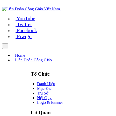
YouTube
Twitter
Facebook
Piwigo
Home
Liên Đoàn Công Giáo
Tổ Chức
Danh Hiệu
Mục Đích
Trụ Sở
Nội Quy
Logo & Banner