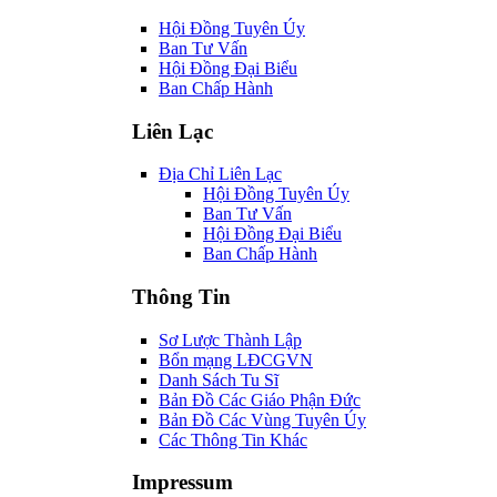
Cơ Quan
Hội Đồng Tuyên Úy
Ban Tư Vấn
Hội Đồng Đại Biểu
Ban Chấp Hành
Liên Lạc
Địa Chỉ Liên Lạc
Hội Đồng Tuyên Úy
Ban Tư Vấn
Hội Đồng Đại Biểu
Ban Chấp Hành
Thông Tin
Sơ Lược Thành Lập
Bổn mạng LĐCGVN
Danh Sách Tu Sĩ
Bản Đồ Các Giáo Phận Đức
Bản Đồ Các Vùng Tuyên Úy
Các Thông Tin Khác